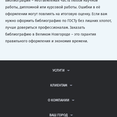
Библиография – неотъемлемая часть любой научной
работы, дипломной или курсовой работы. Ошибки в её
оформлении могут повлиять на итоговую оценку. Если вам
нужно оформить библиографию по ГОСТу без лишних хлопот,
лучше довериться профессионалам. Заказать
библиографию в Великом Новгороде – это гарантия
правильного оформления и экономия времени.
УСЛУГИ
КОНТРОЛЬНЫЕ РАБОТЫ
ДИПЛОМНЫЕ РАБОТЫ
КЛИЕНТАМ
КУРСОВЫЕ РАБОТЫ
АНТИПЛАГИАТ
РЕФЕРАТЫ
ВОПРОСЫ И ОТВЕТЫ
О КОМПАНИИ
ВСЕ УСЛУГИ
ПУБЛИЧНАЯ ОФЕРТА
О КОМПАНИИ
ПОЛИТИКА КОНФИДЕНЦИАЛЬНОСТИ
КОНТАКТЫ
ВАШ ГОРОД