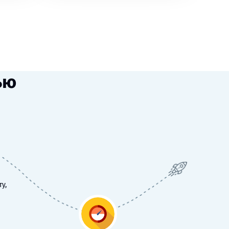
ью
у,