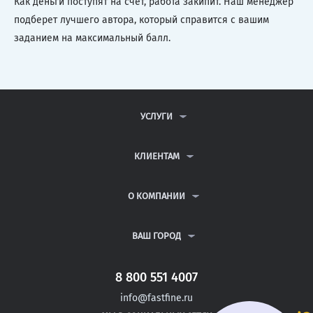
Как деньги поступят на счет, работа закипит. Наш менеджер
подберет лучшего автора, который справится с вашим
заданием на максимальный балл.
УСЛУГИ
КОНТРОЛЬНЫЕ РАБОТЫ
ДИПЛОМНЫЕ РАБОТЫ
КЛИЕНТАМ
КУРСОВЫЕ РАБОТЫ
АНТИПЛАГИАТ
РЕФЕРАТЫ
ВОПРОСЫ И ОТВЕТЫ
О КОМПАНИИ
ВСЕ УСЛУГИ
ПУБЛИЧНАЯ ОФЕРТА
О КОМПАНИИ
ПОЛИТИКА КОНФИДЕНЦИАЛЬНОСТИ
КОНТАКТЫ
ВАШ ГОРОД
АВТОРАМ
МОСКВА
САНКТ-ПЕТЕРБУРГ
8 800 551 4007
НОВОКУЗНЕЦК
info@fastfine.ru
НОВОРОССИЙСК