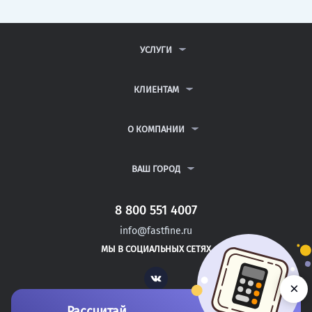
УСЛУГИ
КОНТРОЛЬНЫЕ РАБОТЫ
ДИПЛОМНЫЕ РАБОТЫ
КЛИЕНТАМ
КУРСОВЫЕ РАБОТЫ
АНТИПЛАГИАТ
РЕФЕРАТЫ
ВОПРОСЫ И ОТВЕТЫ
О КОМПАНИИ
ВСЕ УСЛУГИ
ПУБЛИЧНАЯ ОФЕРТА
О КОМПАНИИ
ПОЛИТИКА КОНФИДЕНЦИАЛЬНОСТИ
КОНТАКТЫ
ВАШ ГОРОД
АВТОРАМ
МОСКВА
САНКТ-ПЕТЕРБУРГ
8 800 551 4007
НОВОКУЗНЕЦК
info@fastfine.ru
НОВОРОССИЙСК
МЫ В СОЦИАЛЬНЫХ СЕТЯХ
НОВОСИБИРСК
Vk
×
Рассчитай