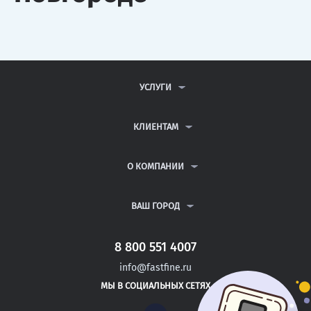
УСЛУГИ
КОНТРОЛЬНЫЕ РАБОТЫ
ДИПЛОМНЫЕ РАБОТЫ
КЛИЕНТАМ
КУРСОВЫЕ РАБОТЫ
АНТИПЛАГИАТ
РЕФЕРАТЫ
ВОПРОСЫ И ОТВЕТЫ
О КОМПАНИИ
ВСЕ УСЛУГИ
ПУБЛИЧНАЯ ОФЕРТА
О КОМПАНИИ
ПОЛИТИКА КОНФИДЕНЦИАЛЬНОСТИ
КОНТАКТЫ
ВАШ ГОРОД
АВТОРАМ
МОСКВА
САНКТ-ПЕТЕРБУРГ
8 800 551 4007
НОВОКУЗНЕЦК
info@fastfine.ru
НОВОРОССИЙСК
МЫ В СОЦИАЛЬНЫХ СЕТЯХ
НОВОСИБИРСК