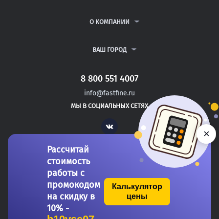
КУРСОВЫЕ РАБОТЫ
АНТИПЛАГИАТ
РЕФЕРАТЫ
ВОПРОСЫ И ОТВЕТЫ
О КОМПАНИИ
ВСЕ УСЛУГИ
ПУБЛИЧНАЯ ОФЕРТА
О КОМПАНИИ
ПОЛИТИКА КОНФИДЕНЦИАЛЬНОСТИ
КОНТАКТЫ
ВАШ ГОРОД
АВТОРАМ
МОСКВА
САНКТ-ПЕТЕРБУРГ
8 800 551 4007
НОВОКУЗНЕЦК
info@fastfine.ru
НОВОРОССИЙСК
МЫ В СОЦИАЛЬНЫХ СЕТЯХ
НОВОСИБИРСК
Vk
×
Рассчитай
стоимость
работы с
промокодом
Калькулятор
на скидку в
цены
Copyright 2011-2026 FastFine.ru
10% -